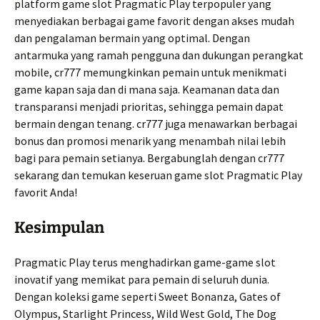
platform game slot Pragmatic Play terpopuler yang
menyediakan berbagai game favorit dengan akses mudah
dan pengalaman bermain yang optimal. Dengan
antarmuka yang ramah pengguna dan dukungan perangkat
mobile, cr777 memungkinkan pemain untuk menikmati
game kapan saja dan di mana saja. Keamanan data dan
transparansi menjadi prioritas, sehingga pemain dapat
bermain dengan tenang. cr777 juga menawarkan berbagai
bonus dan promosi menarik yang menambah nilai lebih
bagi para pemain setianya. Bergabunglah dengan cr777
sekarang dan temukan keseruan game slot Pragmatic Play
favorit Anda!
Kesimpulan
Pragmatic Play terus menghadirkan game-game slot
inovatif yang memikat para pemain di seluruh dunia.
Dengan koleksi game seperti Sweet Bonanza, Gates of
Olympus, Starlight Princess, Wild West Gold, The Dog