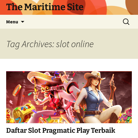
Skip
The Maritime Site
to
content
Search
Menu
for:
Tag Archives: slot online
Daftar Slot Pragmatic Play Terbaik