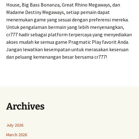
House, Big Bass Bonanza, Great Rhino Megaways, dan
Madame Destiny Megaways, setiap pemain dapat
menemukan game yang sesuai dengan preferensi mereka.
Untuk pengalaman bermain yang lebih menyenangkan,
cr777 hadir sebagai platform terpercaya yang menyediakan
akses mudah ke semua game Pragmatic Play favorit Anda.
Jangan lewatkan kesempatan untuk merasakan keseruan
dan peluang kemenangan besar bersama cr777!
Archives
July 2026
March 2026