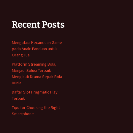
Recent Posts
Mengatasi Kecanduan Game
pada Anak: Panduan untuk
Orang Tua
Platform Streaming Bola,
Menjadi Solusi Terbaik
Mengikuti Drama Sepak Bola
Dunia
Daftar Slot Pragmatic Play
Terbaik
Tips for Choosing the Right
Smartphone